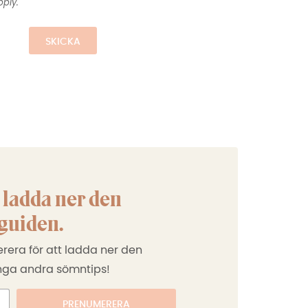
ply.
SKICKA
 ladda ner den
guiden.
era för att ladda ner den
nga andra sömntips!
PRENUMERERA