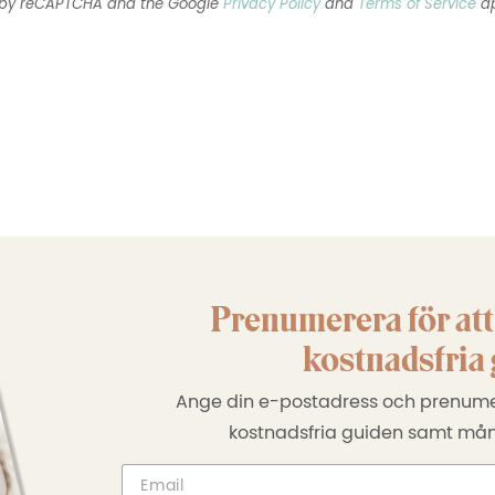
ed by reCAPTCHA and the Google
Privacy Policy
and
Terms of Service
ap
Prenumerera för att
kostnadsfria 
Ange din e-postadress och prenumer
kostnadsfria guiden samt må