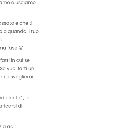
triamo e usciamo
lassato e che ti
io quando il tuo
ta
ma fase 🙂
atti in cui se
e vuoi farti un
i ti sveglierai
e lente” , in
aricarsi di
izia ad