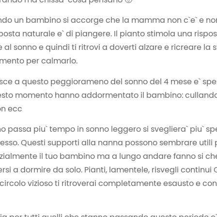
ando un bambino si accorge che la mamma non c`e` e no
posta naturale e` di piangere. Il pianto stimola una rispo
l sonno e quindi ti ritrovi a doverti alzare e ricreare la 
mento per calmarlo.
isce a questo peggiorameno del sonno del 4 mese e` spess
uesto momento hanno addormentato il bambino: cullandolo
on ecc
no passa piu` tempo in sonno leggero si svegliera` piu` s
pesso. Questi supporti alla nanna possono sembrare utili 
zialmente il tuo bambino ma a lungo andare fanno si ch
tersi a dormire da solo. Pianti, lamentele, risvegli continui
circolo vizioso ti ritroverai completamente esausto e con