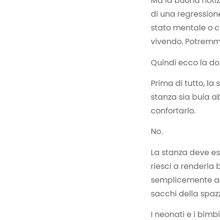
Ma la buona notiz
di una regression
stato mentale o c
vivendo. Potremm
Quindi ecco la do
Prima di tutto, l
stanza sia buia a
confortarlo.
No.
La stanza deve e
riesci a renderla 
semplicemente acq
sacchi della spaz
I neonati e i bim