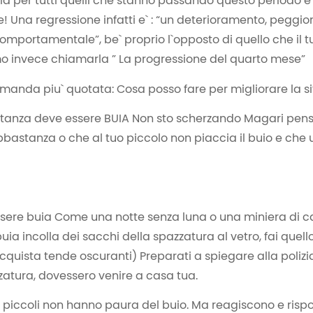
ia per tutti quelli che stanno passando questo periodo e`
e! Una regressione infatti e` : “un deterioramento, peggi
omportamentale”, be` proprio l`opposto di quello che il t
o invece chiamarla ” La progressione del quarto mese”
manda piu` quotata: Cosa posso fare per migliorare la s
a stanza deve essere BUIA Non sto scherzando Magari pens
bbastanza o che al tuo piccolo non piaccia il buio e che
ssere buia Come una notte senza luna o una miniera di 
buia incolla dei sacchi della spazzatura al vetro, fai quell
uista tende oscuranti) Preparati a spiegare alla polizia 
zatura, dovessero venire a casa tua.
bi piccoli non hanno paura del buio. Ma reagiscono e risp