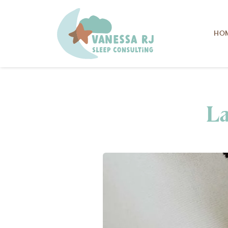
HO
La