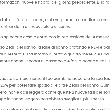
ormazioni nuove e ricordi del giorno precedente. E` la fas
tutte le fasi del sonno, o ci svegliamo o ci andiamo molt
ntrando in un nuovo ciclo di sonno.
to spiegone cosa c entra con la regressione del 4 mese?
olo 2 fasi del sonno, la fase di sonno profondo e REM e p
i queste fasi. Ma intorno al terzo o quarto mese, c e una
ente anche i neonatini passano a 4 fasi di sonno e cosi s
uesto cambiamento, il tuo bambino accorcia la sua fase
 25% per poter fare spazio alle altre 2 fasi del sonno. Quin
ero, non e`cosi leggero come queste 2 nuove fasi del son
o in sonno leggero potrebbero svegliarsi piu spesso.
o evitare che il piccolino si svegli Perche svegliarsi e`del