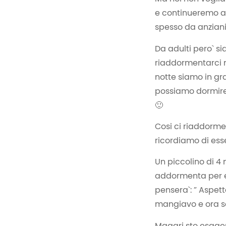
e continueremo a 
spesso da anziani
Da adulti pero` si
riaddormentarci m
notte siamo in gra
possiamo dormire 
🙂
Cosi ci riaddorme
ricordiamo di esse
Un piccolino di 4
addormenta per es
pensera`: ” Aspe
mangiavo e ora so
Magari sto esage