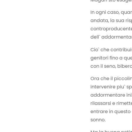
In ogni caso, qu
andata, la sua ris
controproducente a
dell` addormenta
Cio` che contribu
genitori fino a q
con il seno, biber
Ora che il piccoli
intervenire piu` s
addormentare ini
rilassarsi e rimet
entrare in questo 
sonno.