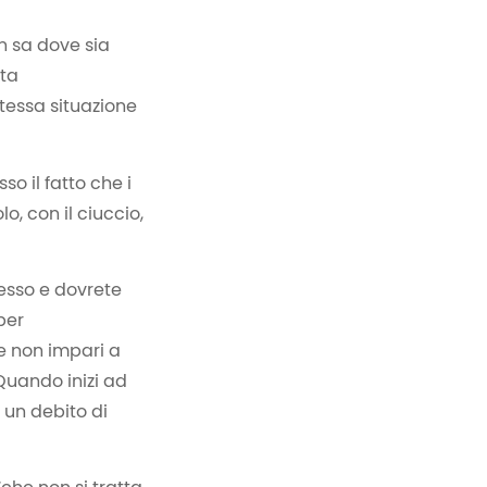
n sa dove sia
sta
stessa situazione
o il fatto che i
, con il ciuccio,
pesso e dovrete
per
e non impari a
 Quando inizi ad
 un debito di