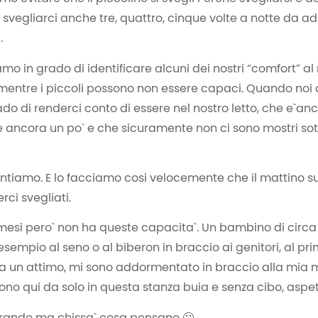
svegliarci anche tre, quattro, cinque volte a notte da adu
.
amo in grado di identificare alcuni dei nostri “comfort” al 
entre i piccoli possono non essere capaci. Quando noi 
do di renderci conto di essere nel nostro letto, che e`an
ancora un po` e che sicuramente non ci sono mostri sotto
ntiamo. E lo facciamo cosi velocemente che il mattino s
rci svegliati.
 mesi pero` non ha queste capacita`. Un bambino di circa
empio al seno o al biberon in braccio ai genitori, al pri
tta un attimo, mi sono addormentato in braccio alla m
no qui da solo in questa stanza buia e senza cibo, aspet
rando ma chissa` cosa pensano 🙂