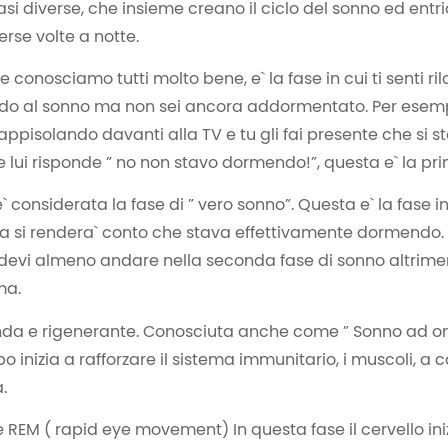
fasi diverse, che insieme creano il ciclo del sonno ed en
erse volte a notte.
he conosciamo tutti molto bene, e` la fase in cui ti senti ri
o al sonno ma non sei ancora addormentato. Per esemp
ppisolando davanti alla TV e tu gli fai presente che si s
ui risponde ” no non stavo dormendo!”, questa e` la pri
 considerata la fase di ” vero sonno”. Questa e` la fase inf
a si rendera` conto che stava effettivamente dormendo. S
 devi almeno andare nella seconda fase di sonno altriment
ma.
onda e rigenerante. Conosciuta anche come ” Sonno ad ond
o inizia a rafforzare il sistema immunitario, i muscoli, a c
.
se REM ( rapid eye movement) In questa fase il cervello in