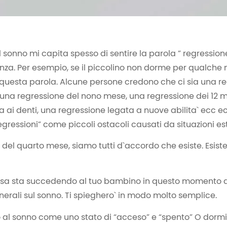
 sonno mi capita spesso di sentire la parola ” regression
nza. Per esempio, se il piccolino non dorme per qualche n
 questa parola. Alcune persone credono che ci sia una r
 una regressione del nono mese, una regressione dei 12 m
 ai denti, una regressione legata a nuove abilita` ecc ec
gressioni” come piccoli ostacoli causati da situazioni es
del quarto mese, siamo tutti d`accordo che esiste. Esiste
 cosa sta succedendo al tuo bambino in questo momento 
nerali sul sonno. Ti spieghero` in modo molto semplice.
 al sonno come uno stato di “acceso” e “spento” O dormi 