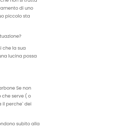
che non si tratta
oramento di uno
uo piccolo sta
ituazione?
i che la sua
 una lucina possa
carbone Se non
o che serve ( o
il perche` dei
ondono subito alla