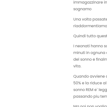
immagazzinare inf
sognamo
Una volta passate 
riaddormentiamo e
Quindi tutto ques
I neonati hanno s
minuti in ognuna d
del sonno e finalm
vita.
Quando avviene q
50% e la riduce al
sonno REM e` legg
passando piu temp
Ma noi non vogliam