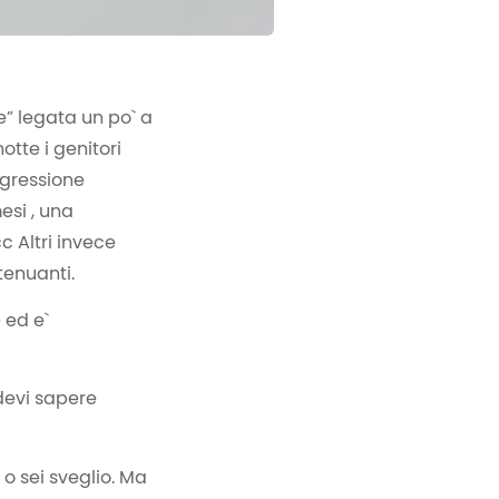
e” legata un po` a
otte i genitori
egressione
esi , una
c Altri invece
tenuanti.
 ed e`
devi sapere
o sei sveglio. Ma