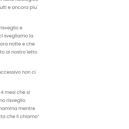
lti e ancora piu`
risveglio e
ci svegliamo la
cora notte e che
 al nostro letto
uccessivo non ci
 4 mesi che si
mo risveglio
ia mamma mentre
ta che li chiamo”