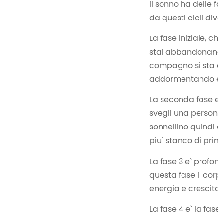
il sonno ha delle 
da questi cicli div
La fase iniziale, c
stai abbandonand
compagno si sta a
addormentando e l
La seconda fase e`
svegli una person
sonnellino quindi
piu` stanco di pri
La fase 3 e` prof
questa fase il corp
energia e crescita
La fase 4 e` la fa